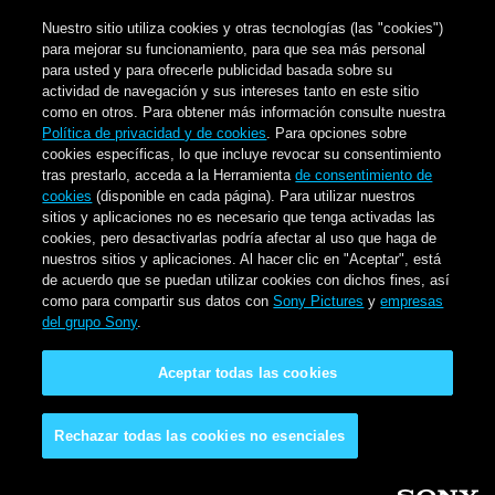
Nuestro sitio utiliza cookies y otras tecnologías (las "cookies")
para mejorar su funcionamiento, para que sea más personal
para usted y para ofrecerle publicidad basada sobre su
actividad de navegación y sus intereses tanto en este sitio
como en otros. Para obtener más información consulte nuestra
Política de privacidad y de cookies
. Para opciones sobre
cookies específicas, lo que incluye revocar su consentimiento
tras prestarlo, acceda a la Herramienta
de consentimiento de
cookies
(disponible en cada página). Para utilizar nuestros
sitios y aplicaciones no es necesario que tenga activadas las
cookies, pero desactivarlas podría afectar al uso que haga de
nuestros sitios y aplicaciones. Al hacer clic en "Aceptar", está
de acuerdo que se puedan utilizar cookies con dichos fines, así
como para compartir sus datos con
Sony Pictures
y
empresas
del grupo Sony
.
Aceptar todas las cookies
Rechazar todas las cookies no esenciales
Pasar al contenido principal