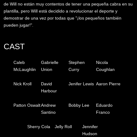
de Will no están muy contentos de tener una pequeña cabra en su
plantilla, pero Will está decidido a revolucionar el deporte y
demostrar de una vez por todas que "¡los pequeños también
pueden jugar!".
CAST
Caleb
Gabrielle
Stephen
Nicola
McLaughlin
Union
Curry
Coughlan
Nick Kroll
David
Jenifer Lewis
Aaron Pierre
Harbour
Patton Oswalt
Andrew
Bobby Lee
Eduardo
Santino
Franco
Sherry Cola
Jelly Roll
Jennifer
Hudson