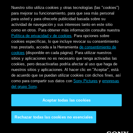
Nuestro sitio utiliza cookies y otras tecnologías (las "cookies")
para mejorar su funcionamiento, para que sea más personal
para usted y para ofrecerle publicidad basada sobre su
actividad de navegación y sus intereses tanto en este sitio
como en otros. Para obtener más información consulte nuestra
Política de privacidad y de cookies
. Para opciones sobre
cookies específicas, lo que incluye revocar su consentimiento
tras prestarlo, acceda a la Herramienta
de consentimiento de
cookies
(disponible en cada página). Para utilizar nuestros
sitios y aplicaciones no es necesario que tenga activadas las
cookies, pero desactivarlas podría afectar al uso que haga de
nuestros sitios y aplicaciones. Al hacer clic en "Aceptar", está
de acuerdo que se puedan utilizar cookies con dichos fines, así
como para compartir sus datos con
Sony Pictures
y
empresas
del grupo Sony
.
Aceptar todas las cookies
Rechazar todas las cookies no esenciales
Pasar al contenido principal