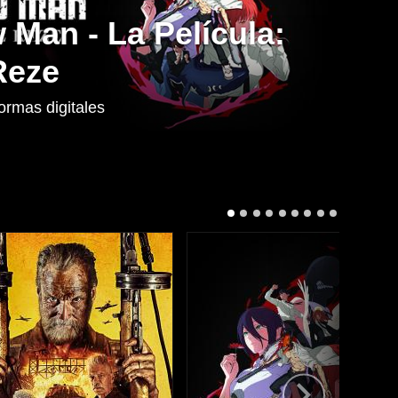
Man - La Película:
Reze
ormas digitales