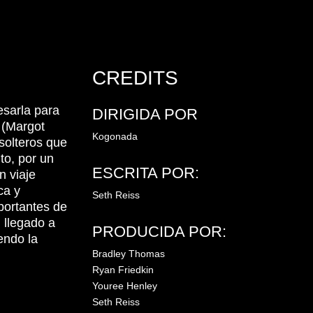
CREDITS
esarla para
DIRIGIDA POR
 (Margot
Kogonada
solteros que
to, por un
ESCRITA POR:
n viaje
ca y
Seth Reiss
portantes de
 llegado a
PRODUCIDA POR:
endo la
Bradley Thomas
Ryan Friedkin
Youree Henley
Seth Reiss