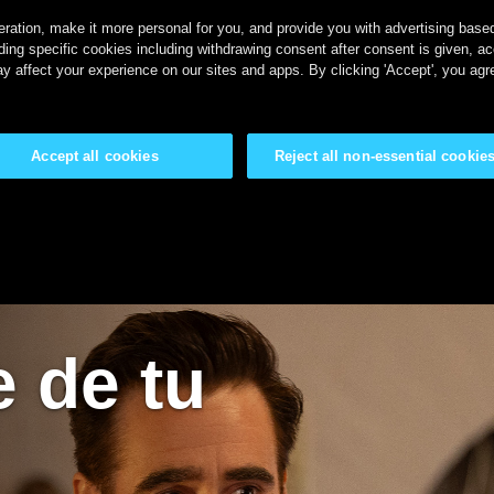
ration, make it more personal for you, and provide you with advertising based 
ing specific cookies including withdrawing consent after consent is given, a
y affect your experience on our sites and apps. By clicking 'Accept', you agr
Accept all cookies
Reject all non-essential cookie
e de tu