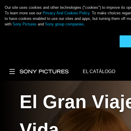
Our site uses cookies and other technologies ("cookies") to improve its ope
To learn more see our
Privacy And Cookies Policy
. To make choices regard
to have cookies enabled to use our sites and apps, but turning them off ma
with
Sony Pictures
and
Sony group companies
.
Skip to main content
EL CATÁLOGO
Main Menu
El Gran Viaj
Vida