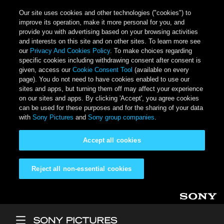
Our site uses cookies and other technologies ("cookies") to
improve its operation, make it more personal for you, and
provide you with advertising based on your browsing activities
and interests on this site and on other sites. To learn more see
our
Privacy And Cookies Policy
. To make choices regarding
specific cookies including withdrawing consent after consent is
given, access our
Cookie Consent Tool
(available on every
page). You do not need to have cookies enabled to use our
sites and apps, but turning them off may affect your experience
on our sites and apps. By clicking 'Accept', you agree cookies
can be used for these purposes and for the sharing of your data
with
Sony Pictures
and
Sony group companies
.
Accept all cookies
Reject all non-essential cookies
Skip to main content