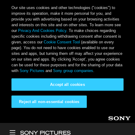
Our site uses cookies and other technologies ("cookies") to
improve its operation, make it more personal for you, and
provide you with advertising based on your browsing activities
and interests on this site and on other sites. To learn more see
our
Privacy And Cookies Policy
. To make choices regarding
specific cookies including withdrawing consent after consent is
given, access our
Cookie Consent Tool
(available on every
page). You do not need to have cookies enabled to use our
sites and apps, but turning them off may affect your experience
on our sites and apps. By clicking 'Accept', you agree cookies
can be used for these purposes and for the sharing of your data
with
Sony Pictures
and
Sony group companies
.
Accept all cookies
Reject all non-essential cookies
Skip to main content