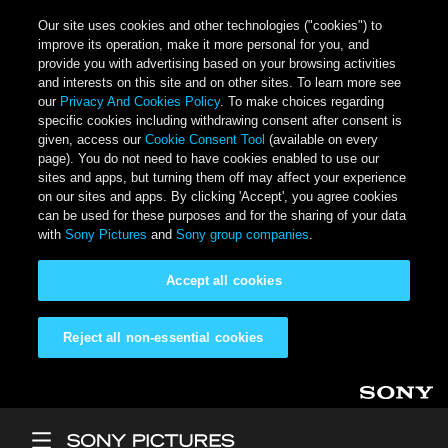
Our site uses cookies and other technologies ("cookies") to
improve its operation, make it more personal for you, and
provide you with advertising based on your browsing activities
and interests on this site and on other sites. To learn more see
our
Privacy And Cookies Policy
. To make choices regarding
specific cookies including withdrawing consent after consent is
given, access our
Cookie Consent Tool
(available on every
page). You do not need to have cookies enabled to use our
sites and apps, but turning them off may affect your experience
on our sites and apps. By clicking 'Accept', you agree cookies
can be used for these purposes and for the sharing of your data
with
Sony Pictures
and
Sony group companies
.
Accept all cookies
Reject all non-essential cookies
Skip to main content