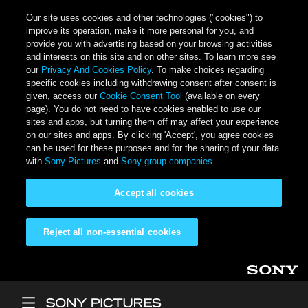
Our site uses cookies and other technologies ("cookies") to
improve its operation, make it more personal for you, and
provide you with advertising based on your browsing activities
and interests on this site and on other sites. To learn more see
our
Privacy And Cookies Policy
. To make choices regarding
specific cookies including withdrawing consent after consent is
given, access our
Cookie Consent Tool
(available on every
page). You do not need to have cookies enabled to use our
sites and apps, but turning them off may affect your experience
on our sites and apps. By clicking 'Accept', you agree cookies
can be used for these purposes and for the sharing of your data
with
Sony Pictures
and
Sony group companies
.
Accept all cookies
Reject all non-essential cookies
Skip to main content