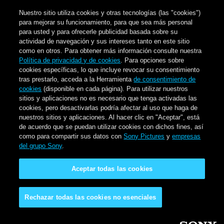
Nuestro sitio utiliza cookies y otras tecnologías (las "cookies")
para mejorar su funcionamiento, para que sea más personal
para usted y para ofrecerle publicidad basada sobre su
actividad de navegación y sus intereses tanto en este sitio
como en otros. Para obtener más información consulte nuestra
Política de privacidad y de cookies
. Para opciones sobre
cookies específicas, lo que incluye revocar su consentimiento
tras prestarlo, acceda a la Herramienta
de consentimiento de
cookies
(disponible en cada página). Para utilizar nuestros
sitios y aplicaciones no es necesario que tenga activadas las
cookies, pero desactivarlas podría afectar al uso que haga de
nuestros sitios y aplicaciones. Al hacer clic en "Aceptar", está
de acuerdo que se puedan utilizar cookies con dichos fines, así
como para compartir sus datos con
Sony Pictures
y
empresas
del grupo Sony
.
Aceptar todas las cookies
Rechazar todas las cookies no esenciales
Pasar al contenido principal